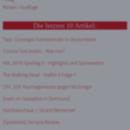
Reisen / Ausflüge
Die letzten 10 Artikel:
Tipp: Günstiges Familienhotel in Deutschland
Corona Test positiv - Was nun?
NFL 2018 Spieltag 9 - Highlights und Sportwetten
The Walking Dead - Staffel 9 Folge 1
UFC 229: Nurmagomedov gegen McGregor
Essen im Sausalitos in Dortmund
Nordseeurlaub | Strand Bensersiel
[Spieletest] Terraria Review