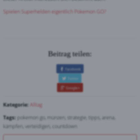
Spielen Superhelden eigentlich Pokemon GO?
Beitrag teilen:
Kategorie:
Alltag
Tags:
pokemon go, münzen, strategie, tipps, arena,
kämpfen, verteidigen, countdown