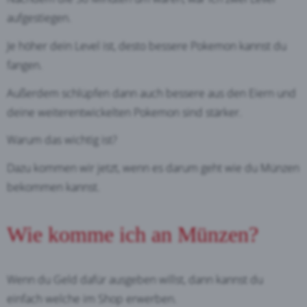
aufgestiegen.
Je höher dein Level ist, desto bessere Pokemon kannst du
fangen.
Außerdem schlüpfen dann auch bessere aus den Eiern und
deine weiterentwickelten Pokemon sind stärker.
Warum das wichtig ist?
Dazu kommen wir jetzt, wenn es darum geht wie du Münzen
bekommen kannst.
Wie komme ich an Münzen?
Wenn du Geld dafür ausgeben willst, dann kannst du
einfach welche im Shop erwerben.