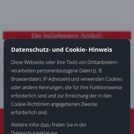
Die beliebtesten Artikel:
Datenschutz- und Cookie- Hinweis
Günstiges Familienhotel finden
Mit Sportwetten Geld verdienen
Diese Webseite oder ihre Tools von Drittanbietern
verarbeiten personenbezogene Daten (z. B.
Suchmaschinenoptimierung (SEO) bringt Neukunden
Browserdaten, IP-Adressen) und verwenden Cookies
Versicherungsmakler Dortmund verschafft Einsparungen
oder andere Kennungen, die für ihre Funktionsweise
erforderlich sind und zur Erreichung der in den
Cookie-Richtlinien angegebenen Zwecke
erforderlich sind.
© 2016-2026
Blog aus Dortmund
|
Datenschutz
|
Impressum
Weitere Infos dazu finden Sie in der
Die mit * gekennzeichneten Links sind sogenannte
Datenschutzerklärung
.