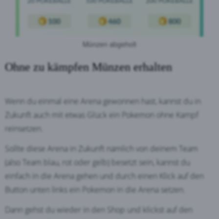
Münzen abgeholt
Ohne zu kämpfen Münzen erhalten
Wenn du einmal eine Arena gewonnen hast, kannst du in
Zukunft auch mit etwas Glück ein Pokemon ohne Kampf
reinsetzen.
Sollte diese Arena in Zukunft nämlich von deinem Team
(also Team blau, rot oder gelb) besetzt sein, kannst du
einfach in die Arena gehen und durch einen Klick auf den
Button unten links ein Pokemon in die Arena setzen.
Dann gehst du wieder in den Shop und klickst auf den