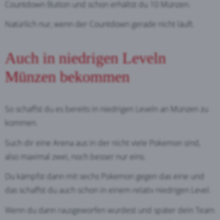
Countdown Button und schon erhältst du 10 Münzen.
Natürlich nur, wenn der Countdown gerade nicht läuft.
Auch in niedrigen Leveln
Münzen bekommen
So schaffst du es bereits in niedrigen Leveln an Münzen zu
kommen.
Such dir eine Arena aus in der nicht viele Pokemon sind,
also maximal zwei, noch besser nur eins.
Du kämpfst dann mit sechs Pokemon gegen das eine und
das schaffst du auch schon in einem relativ niedrigen Level.
Wenn du dann rausgeworfen wurdest und später dein Team