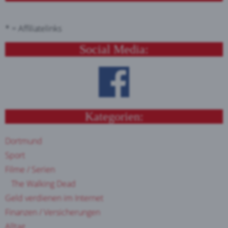
* = Affiliatelinks
Social Media:
Kategorien:
Dortmund
Sport
Filme / Serien
The Walking Dead
Geld verdienen im Internet
Finanzen / Versicherungen
Alltag