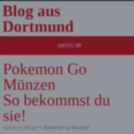
Blog aus
Dortmund
MENÜ
Pokemon Go
Münzen
So bekommst du
sie!
Home
>>
Alltag
>>
Pokemon Go Münzen