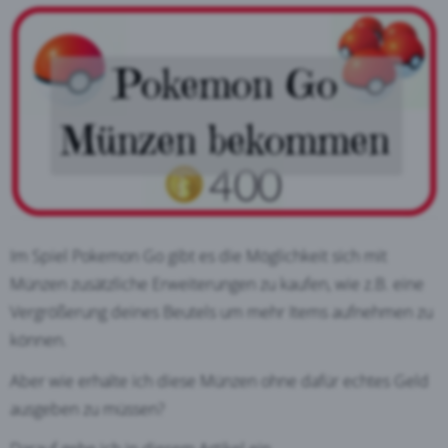
Im Spiel Pokemon Go gibt es die Möglichkeit sich mit
Münzen zusätzliche Erweiterungen zu kaufen, wie z.B. eine
Vergrößerung deines Beutels um mehr Items aufnehmen zu
können.
Aber wie erhalte ich diese Münzen ohne dafür echtes Geld
ausgeben zu müssen?