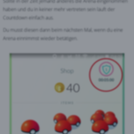
Sollte in der Zeit jemand anderes die Arena eingenommen
haben und du in keiner mehr vertreten sein läuft der
Countdown einfach aus.
Du musst diesen dann beim nächsten Mal, wenn du eine
Arena einnimmst wieder betätigen.