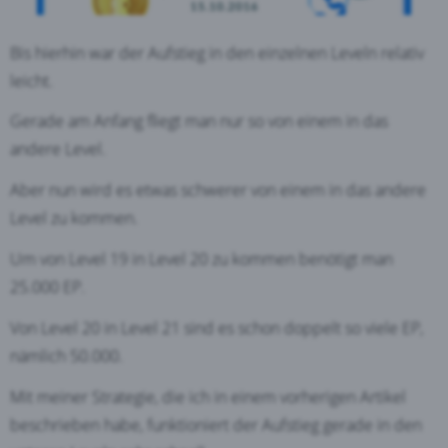
Bis hierhin war der Aufstieg in den einzelnen Leveln relativ
leicht.
Gerade am Anfang fliegt man nur so von einem in das
andere Level.
Aber nun wird es etwas schwerer von einem in das andere
Level zu kommen.
Um von Level 19 in Level 20 zu kommen benötigt man
25.000 EP.
Von Level 20 in Level 21 sind es schon doppelt so viele EP,
nämlich 50.000.
Mit meiner Strategie, die ich in einem vorherigen Artikel
beschrieben habe, funktioniert der Aufstieg gerade in den