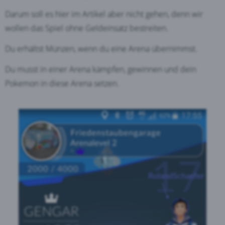
Darum soll es hier im Artikel aber nicht gehen, denn wir
wollen das Spiel ohne Geldeinsatz bestreiten.
Du erhältst Münzen, wenn du eine Arena übernimmst.
Du musst in einer Arena kämpfen, gewinnen und dein
Pokemon in diese Arena setzen.