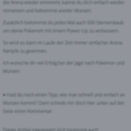
die Arena wieder einnimmt, kannst du dich einfach wieder
reinsetzen und bekommst wieder Münzen.
Zusätzlich bekommst du jedes Mal auch 500 Sternenstaub
um deine Pokemon mit einem Power-Up zu verbessern.
So wird es dann im Laufe der Zeit immer einfacher Arena-
Kämpfe zu gewinnen.
Ich wünsche dir viel Erfolg bei der Jagd nach Pokemon und
Münzen.
>
Hast du noch einen Tipp, wie man schnell und einfach an
Münzen kommt? Dann schreib mir doch hier unten auf der
Seite einen Kommentar.
Dieser Artikel interessiert dich bestimmt auch: