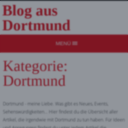
Blog aus
Dortmund
MENÜ
Kategorie:
Dortmund
Dortmund - meine Liebe. Was gibt es Neues, Events,
Sehenswürdigkeiten... Hier findest du die Übersicht aller
Artikel, die irgendwie mit Dortmund zu tun haben. Für Ideen
und Anregungen findest du unter jedem Artikel die