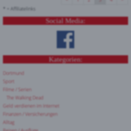
* = Affiliatelinks
Social Media:
Kategorien:
Dortmund
Sport
Filme / Serien
The Walking Dead
Geld verdienen im Internet
Finanzen / Versicherungen
Alltag
Reisen / Ausflüge