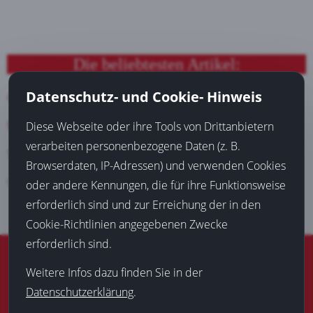
Die beliebtesten Artikel:
Datenschutz- und Cookie- Hinweis
Günstiges Familienhotel finden
Mit Sportwetten Geld verdienen
Diese Webseite oder ihre Tools von Drittanbietern
verarbeiten personenbezogene Daten (z. B.
Suchmaschinenoptimierung (SEO) bringt Neukunden
Browserdaten, IP-Adressen) und verwenden Cookies
Versicherungsmakler Dortmund verschafft Einsparungen
oder andere Kennungen, die für ihre Funktionsweise
erforderlich sind und zur Erreichung der in den
Cookie-Richtlinien angegebenen Zwecke
erforderlich sind.
© 2016-2026
Blog aus Dortmund
|
Datenschutz
|
Impressum
Weitere Infos dazu finden Sie in der
Die mit * gekennzeichneten Links sind sogenannte
Datenschutzerklärung
.
Affiliate Links. Kommt über einen solchen Link ein
Einkauf zustande, werde ich mit einer Provision beteiligt.