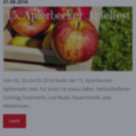
31.08.2016
Vom 02. bis 04.09.2016 findet der 15. Aplerbecker
Apfelmarkt statt. Für jeden ist etwas dabei: Verkaufsoffener
Sonntag, Feuerwerk, Live Musik, Bauernmarkt, usw.
Weiterlesen...
mehr