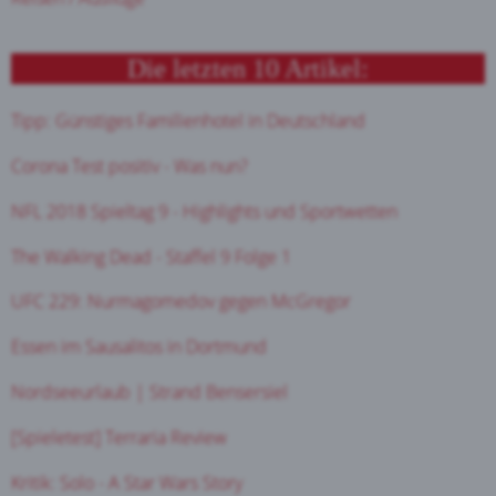
Die letzten 10 Artikel:
Tipp: Günstiges Familienhotel in Deutschland
Corona Test positiv - Was nun?
NFL 2018 Spieltag 9 - Highlights und Sportwetten
The Walking Dead - Staffel 9 Folge 1
UFC 229: Nurmagomedov gegen McGregor
Essen im Sausalitos in Dortmund
Nordseeurlaub | Strand Bensersiel
[Spieletest] Terraria Review
Kritik: Solo - A Star Wars Story