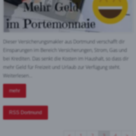
Dieser Versicherungsmakler aus Dortmund verschafft dir
Einsparungen im Bereich Versicherungen, Strom, Gas und
bei Krediten. Das senkt die Kosten im Haushalt, so dass dir
mehr Geld für Freizeit und Urlaub zur Verfügung steht.
Weiterlesen...
mehr
RSS Dortmund
<
1
2
3
4
>