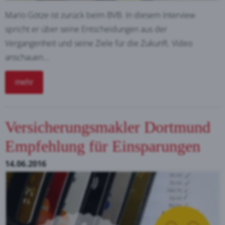
Mario Götze ist zurück beim BVB. In diesem Interview
spricht er über seine Entscheidungen aus der
Vergangenheit und seine Ziele für die Zukunft. Video
anschauen...
mehr
Versicherungsmakler Dortmund
Empfehlung für Einsparungen
14.06.2016