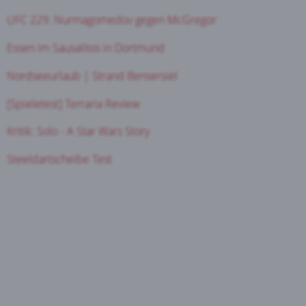
UFC 229: Nurmagomedov gegen McGregor
Essen im Sausalitos in Dortmund
Nordseeurlaub | Strand Bensersiel
[Spieletest] Terraria Review
Kritik: Solo - A Star Wars Story
Steeldartscheibe Test