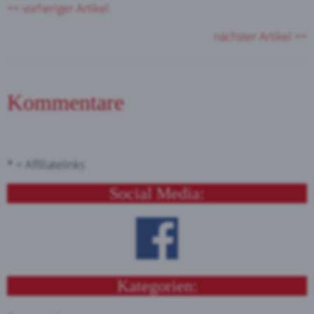
<< vorheriger Artikel
nächster Artikel >>
Kommentare
* = Affiliatelinks
Social Media:
Kategorien: