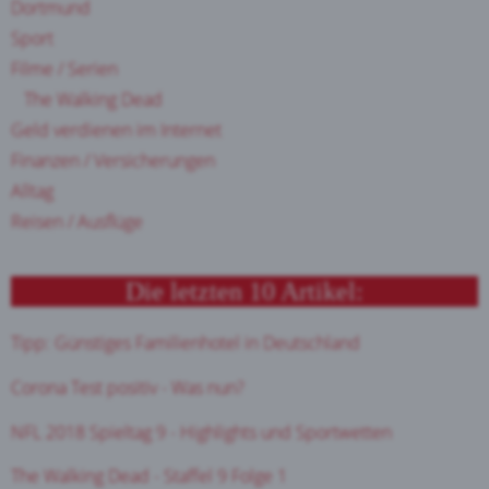
Dortmund
Sport
Filme / Serien
The Walking Dead
Geld verdienen im Internet
Finanzen / Versicherungen
Alltag
Reisen / Ausflüge
Die letzten 10 Artikel:
Tipp: Günstiges Familienhotel in Deutschland
Corona Test positiv - Was nun?
NFL 2018 Spieltag 9 - Highlights und Sportwetten
The Walking Dead - Staffel 9 Folge 1