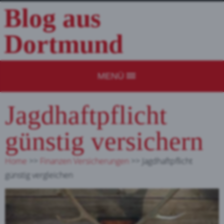
Blog aus
Dortmund
MENÜ
Jagdhaftpflicht
günstig versichern
Home
>>
Finanzen Versicherungen
>>
Jagdhaftpflicht
günstig vergleichen