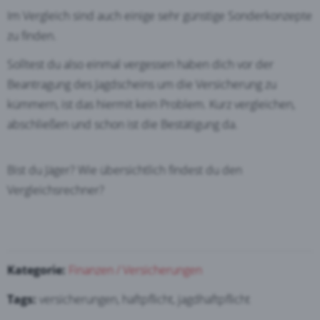
Im Vergleich sind auch einige sehr günstige Sonderkonzepte
zu finden.
Solltest du also einmal vergessen haben dich vor der
Beantragung des Jagdscheins um die Versicherung zu
kümmern, ist das hiermit kein Problem. Kurz vergleichen,
abschließen und schon ist die Bestätigung da.
Bist du Jäger? Wie übersichtlich findest du den
Vergleichsrechner?
Kategorie:
Finanzen / Versicherungen
Tags:
versicherungen, haftpflicht, jagdhaftpflicht