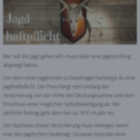
Wer auf die Jagd gehen will, muss dafür eine Jägerprüfung
abgelegt haben.
Um dann einen Jagdschein zu beantragen benötigst du eine
Jagdhaftpflicht. Der Preis hängt vom Umfang der
Versicherung, von der Höhe der Deckungssumme und dem
Einschluss einer möglichen Selbstbeteiligung ab. Der
jährliche Beitrag geht dann bei ca. 30 € im Jahr los.
Der Nachweis dieser Versicherung muss vorliegen, wenn
man den Jagdschein beantragt. Genauso muss bei einer