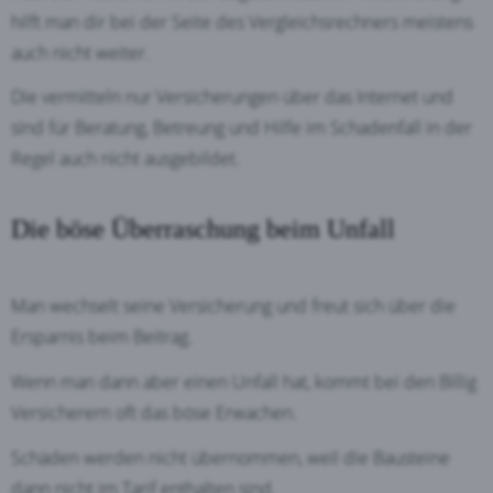
hilft man dir bei der Seite des Vergleichsrechners meistens
auch nicht weiter.
Die vermitteln nur Versicherungen über das Internet und
sind für Beratung, Betreung und Hilfe im Schadenfall in der
Regel auch nicht ausgebildet.
Die böse Überraschung beim Unfall
Man wechselt seine Versicherung und freut sich über die
Ersparnis beim Beitrag.
Wenn man dann aber einen Unfall hat, kommt bei den Billig
Versicherern oft das böse Erwachen.
Schäden werden nicht übernommen, weil die Bausteine
dann nicht im Tarif enthalten sind.