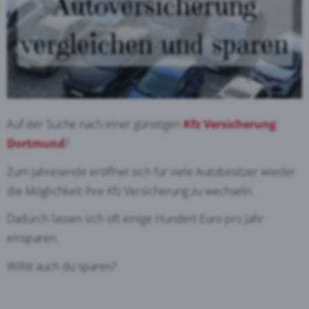
Auf der Suche nach einer günstigen
Kfz Versicherung
Dortmund
?
Zum Jahresende eröffnet sich für viele Autobesitzer wieder
die Möglichkeit ihre Kfz Versicherung zu wechseln.
Dadurch lassen sich oft einige Hundert Euro pro Jahr
einsparen.
Willst auch du sparen?