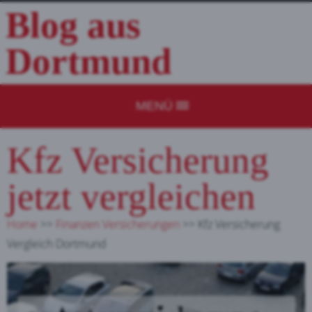
Blog aus
Dortmund
MENÜ
Kfz Versicherung
jetzt vergleichen
Home
>>
Finanzen Versicherungen
>>
Kfz Versicherung
Vergleich Dortmund