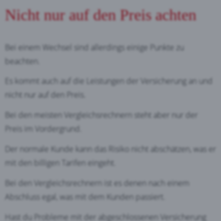
Nicht nur auf den Preis achten
Bei einem Wechsel sind allerdings einige Punkte zu
beachten.
Es kommt auch auf die Leistungen der Versicherung an und
nicht nur auf den Preis.
Bei den meisten Vergleichsrechnern steht aber nur der
Preis im Vordergrund.
Der normale Kunde kann das Risiko nicht abschätzen, was er
mit den billigen Tarifen eingeht.
Bei den Vergleichsrechnern ist es denen nach einem
Abschluss egal, was mit dem Kunden passiert.
Hast du Probleme mit der abgeschlossenen Versicherung