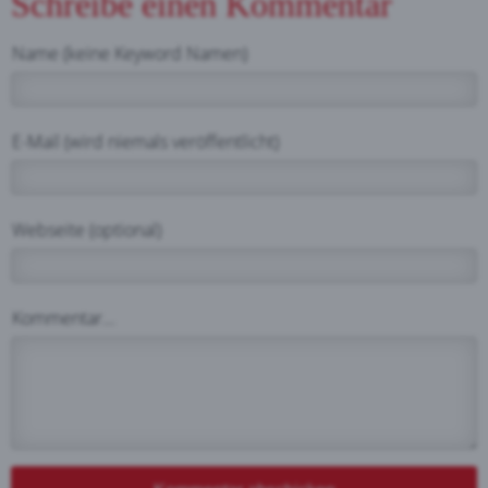
Schreibe einen Kommentar
Name (keine Keyword Namen)
E-Mail (wird niemals veröffentlicht)
Webseite (optional)
Kommentar...