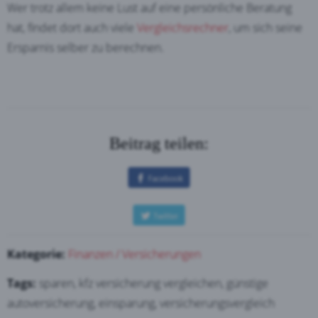
Wer trotz allem keine Lust auf eine persönliche Beratung
hat, findet dort auch viele
Vergleichsrechner
, um sich seine
Ersparnis selber zu berechnen.
Beitrag teilen:
Kategorie:
Finanzen / Versicherungen
Tags:
sparen, kfz versicherung vergleichen, günstige
autoversicherung, einsparung, versicherungsvergleich