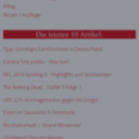
Alltag
Reisen / Ausflüge
Die letzten 10 Artikel:
Tipp: Günstiges Familienhotel in Deutschland
Corona Test positiv - Was nun?
NFL 2018 Spieltag 9 - Highlights und Sportwetten
The Walking Dead - Staffel 9 Folge 1
UFC 229: Nurmagomedov gegen McGregor
Essen im Sausalitos in Dortmund
Nordseeurlaub | Strand Bensersiel
[Spieletest] Terraria Review