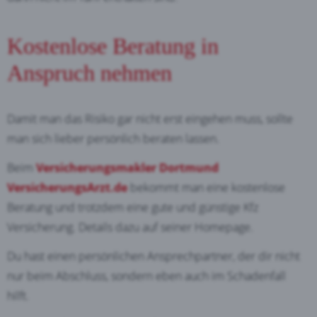
Kostenlose Beratung in
Anspruch nehmen
Damit man das Risiko gar nicht erst eingehen muss, sollte
man sich lieber persönlich beraten lassen.
Beim
Versicherungsmakler Dortmund
VersicherungsArzt.de
bekommt man eine kostenlose
Beratung und trotzdem eine gute und günstige Kfz
Versicherung. Details dazu auf seiner Homepage.
Du hast einen persönlichen Ansprechpartner, der dir nicht
nur beim Abschluss, sondern eben auch im Schadenfall
hilft.