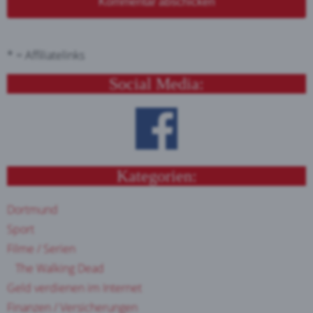
Kommentar abschicken
* = Affiliatelinks
Social Media:
Kategorien:
Dortmund
Sport
Filme / Serien
The Walking Dead
Geld verdienen im Internet
Finanzen / Versicherungen