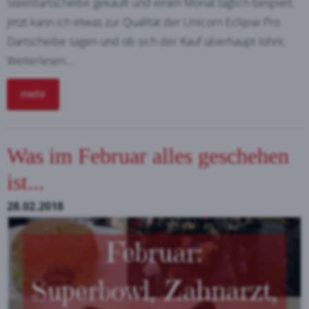
Steeldartscheibe gekauft und einen Monat täglich bespielt.
Jetzt kann ich etwas zur Qualität der Unicorn Eclipse Pro
Dartscheibe sagen und ob sich der Kauf überhaupt lohnt.
Weiterlesen...
mehr
Was im Februar alles geschehen
ist...
28.02.2018