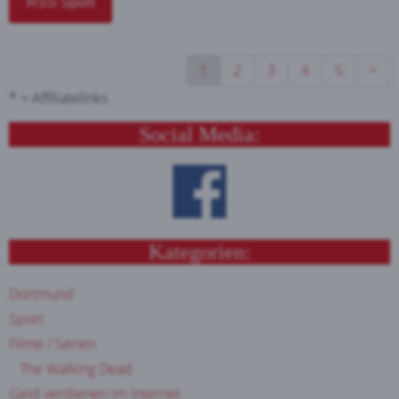
RSS Sport
1
2
3
4
5
>
* = Affiliatelinks
Social Media:
Kategorien:
Dortmund
Sport
Filme / Serien
The Walking Dead
Geld verdienen im Internet