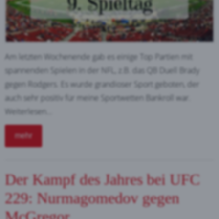
Am letzten Wochenende gab es einige Top Partien mit
spannenden Spielen in der NFL, z.B. das QB Duell Brady
gegen Rodgers. Es wurde grandioser Sport geboten, der
auch sehr positiv für meine Sportwetten Bankroll war.
Weiterlesen...
mehr
Der Kampf des Jahres bei UFC
229: Nurmagomedov gegen
McGregor