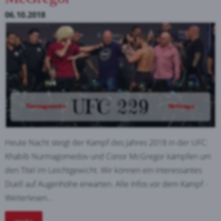
06.10.2018
Heute Nacht steigt der Kampf des Jahres 2018 in der UFC:
Khabib Nurmagomedov und Conor McGregor kämpfen um
den Titel im Leichtgewicht. Wir können ein interessantes
Duell auf Augenhöhe erwarten. Alle Infos vor dem Kampf -
Weiterlesen...