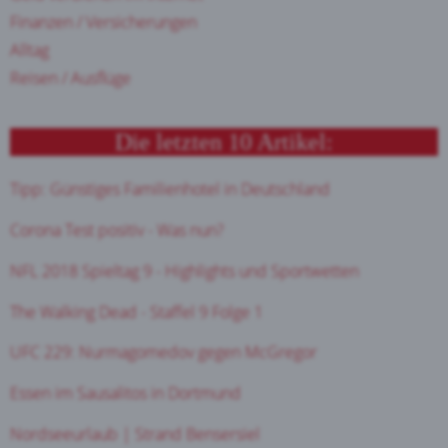
Finanzen / Versicherungen
Alltag
Reisen / Ausflüge
Die letzten 10 Artikel:
Tipp: Günstiges Familienhotel in Deutschland
Corona Test positiv - Was nun?
NFL 2018 Spieltag 9 - Highlights und Sportwetten
The Walking Dead - Staffel 9 Folge 1
UFC 229: Nurmagomedov gegen McGregor
Essen im Sausalitos in Dortmund
Nordseeurlaub | Strand Bensersiel