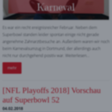
Es war ein recht ereignisreicher Februar. Neben dem
Superbowl standen leider spontan einige nicht gerade
angenehme Zahnarztbesuche an. Außerdem waren wir noch
beim Karnevalsumzug in Dortmund, der allerdings auch
nicht nur durchgehend positiv war. Weiterlesen...
mehr
[NFL Playoffs 2018] Vorschau
auf Superbowl 52
04.02.2018